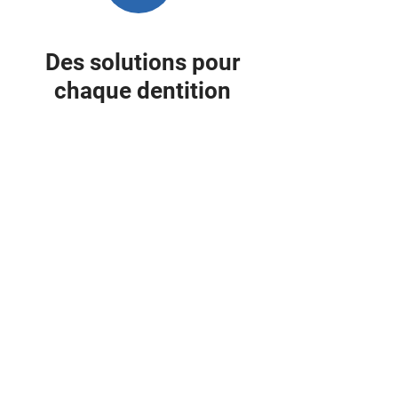
Des solutions pour
chaque dentition
De l’orthodontie à la pose de
couronnes, votre dentiste réalise divers
traitements.
En savoir plus
INFORMATIONS GÉNÉRALES
Centre dentaire Saint-Martin
91, 1re Avenue Est,
St-Martin de Beauce, Quebec, G0M 1B0